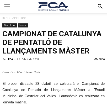
Inici
Aire Lliure
Aire Lliure
Màster
CAMPIONAT DE CATALUNYA
DE PENTATLÓ DE
LLANÇAMENTS MÀSTER
Per
FCA
-
25 d'abril de 2018
1866
Fotos: Pere Tibau i Jaume Coris
El proper dissabte 28 d’abril, se celebrarà el Campionat de
Catalunya de Pentatló de Llançaments Máster a l’Estadi
Municipal de Castellar del Vallès. L’autonòmic es realitzarà en
jornada matinal.