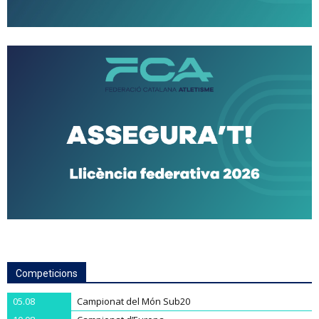
Competicions
05.08
Campionat del Món Sub20