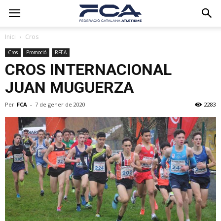
Inici
Cros
Cros
Promoció
RFEA
CROS INTERNACIONAL
JUAN MUGUERZA
Per
FCA
-
7 de gener de 2020
2283