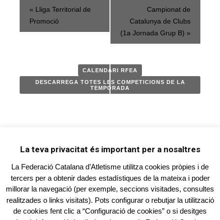
Navegació
«
Lliga Territorial de
Campionat de
d'Competició
Promoció
Catalunya de Clubs
(1a Jornada Grup B)
»
CALENDARI RFEA
DESCARREGA TOTES LES COMPETICIONS DE LA
TEMPORADA
La teva privacitat és important per a nosaltres
La Federació Catalana d’Atletisme utilitza cookies pròpies i de
tercers per a obtenir dades estadístiques de la mateixa i poder
millorar la navegació (per exemple, seccions visitades, consultes
FEDERACIÓ CATALANA D'ATLETISME
realitzades o links visitats). Pots configurar o rebutjar la utilització
Carrer Sevilla, 11 - 2n. 1a. - 08940 Cornellà de
de cookies fent clic a “Configuració de cookies” o si desitges