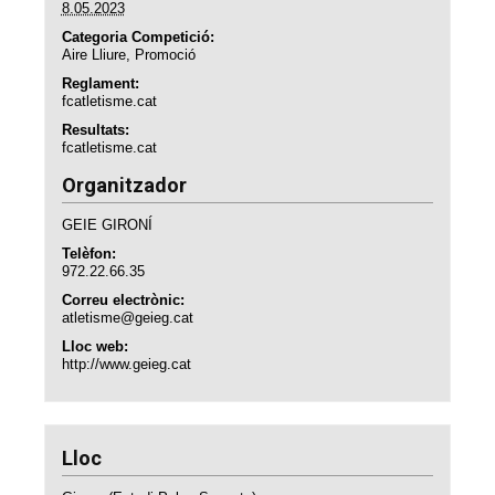
8.05.2023
Categoria Competició:
Aire Lliure
,
Promoció
Reglament:
fcatletisme.cat
Resultats:
fcatletisme.cat
Organitzador
GEIE GIRONÍ
Telèfon:
972.22.66.35
Correu electrònic:
atletisme@geieg.cat
Lloc web:
http://www.geieg.cat
Lloc