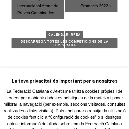
d'Competició
Internacional Arona de
Promoció 2022
»
Proves Combinades
CALENDARI RFEA
DESCARREGA TOTES LES COMPETICIONS DE LA
TEMPORADA
La teva privacitat és important per a nosaltres
La Federació Catalana d’Atletisme utilitza cookies pròpies i de
tercers per a obtenir dades estadístiques de la mateixa i poder
millorar la navegació (per exemple, seccions visitades, consultes
FEDERACIÓ CATALANA D'ATLETISME
realitzades o links visitats). Pots configurar o rebutjar la utilització
Carrer Sevilla, 11 - 2n. 1a. - 08940 Cornellà de
de cookies fent clic a “Configuració de cookies” o si desitges
Llobregat
obtenir informació detallada sobre com la Federació Catalana
Tel. 93.268.78.88