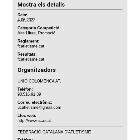
Mostra els detalls
Data:
4.06.2022
Categoria Competició:
Aire Lliure
,
Promoció
Reglament:
fcatletisme.cat
Resultats:
fcatletisme.cat
Organitzadors
UNIÓ COLOMENCA AT.
Telèfon:
93.516.91.39
Correu electrònic:
ucatletisme@gmail.com
Lloc web:
http://www.uca.cat
FEDERACIÓ CATALANA D’ATLETISME