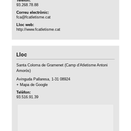
Telèfon:
93.268.78.88
Correu electrònic:
fca@fcatletisme.cat
Lloc web:
http://www.fcatletisme.cat
Lloc
Santa Coloma de Gramenet (Camp d’Atletisme Antoni
Amorós)
Avinguda Pallaresa, 1-31
08924
+ Mapa de Google
Telèfon:
93.516.91.39