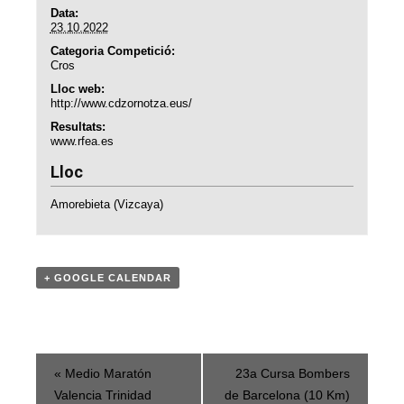
Data:
23.10.2022
Categoria Competició:
Cros
Lloc web:
http://www.cdzornotza.eus/
Resultats:
www.rfea.es
Lloc
Amorebieta (Vizcaya)
+ GOOGLE CALENDAR
Navegació
«
Medio Maratón
23a Cursa Bombers
d'Competició
Valencia Trinidad
de Barcelona (10 Km)