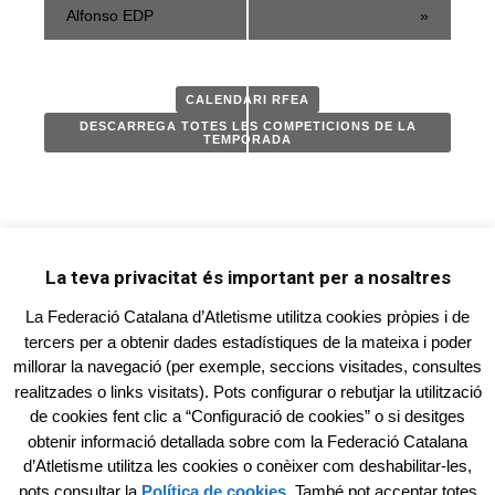
Alfonso EDP
»
CALENDARI RFEA
DESCARREGA TOTES LES COMPETICIONS DE LA
TEMPORADA
La teva privacitat és important per a nosaltres
La Federació Catalana d’Atletisme utilitza cookies pròpies i de
tercers per a obtenir dades estadístiques de la mateixa i poder
millorar la navegació (per exemple, seccions visitades, consultes
FEDERACIÓ CATALANA D'ATLETISME
realitzades o links visitats). Pots configurar o rebutjar la utilització
Carrer Sevilla, 11 - 2n. 1a. - 08940 Cornellà de
de cookies fent clic a “Configuració de cookies” o si desitges
Llobregat
obtenir informació detallada sobre com la Federació Catalana
Tel. 93.268.78.88
d’Atletisme utilitza les cookies o conèixer com deshabilitar-les,
pots consultar la
Política de cookies
. També pot acceptar totes