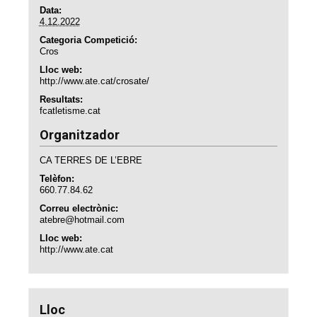
Data:
4.12.2022
Categoria Competició:
Cros
Lloc web:
http://www.ate.cat/crosate/
Resultats:
fcatletisme.cat
Organitzador
CA TERRES DE L’EBRE
Telèfon:
660.77.84.62
Correu electrònic:
atebre@hotmail.com
Lloc web:
http://www.ate.cat
Lloc